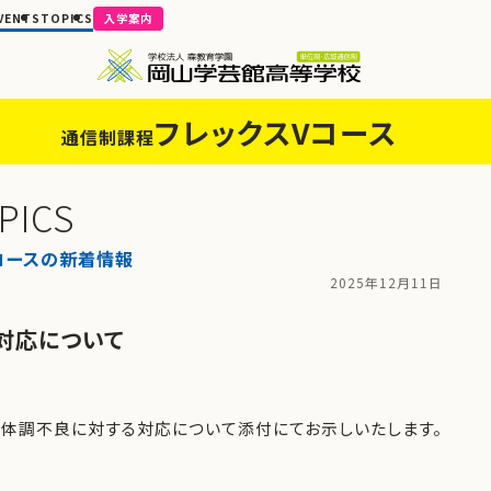
VENTS
TOPICS
入学案内
フレックスVコース
通信制課程
PICS
コースの新着情報
2025年12月11日
対応について
体調不良に対する対応について添付にてお示しいたします。