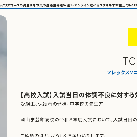
ックスVコースの先生たち
本気の進路指導
週5・週3・オンライン選べるスタイル
学校生活
Ｑ＆Ａ
E
TO
フレックスV
【高校入試】入試当日の体調不良に対する
受験生、保護者の皆様、中学校の先生方
岡山学芸館高校の令和８年度入試において、入試当日の
ご確認のほど、よろしくお願いいたします。