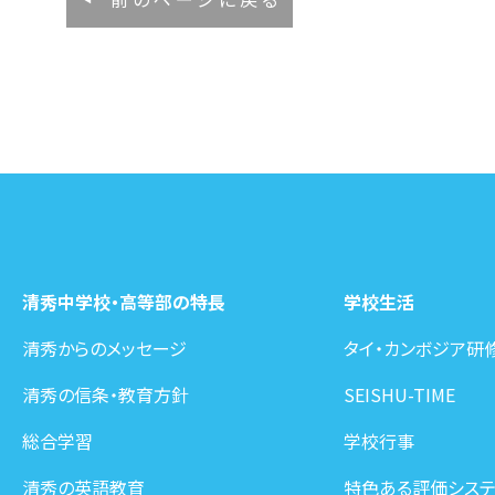
清秀中学校・高等部の特長
学校生活
清秀からのメッセージ
タイ・カンボジア研
清秀の信条・教育方針
SEISHU-TIME
総合学習
学校行事
清秀の英語教育
特色ある評価システ