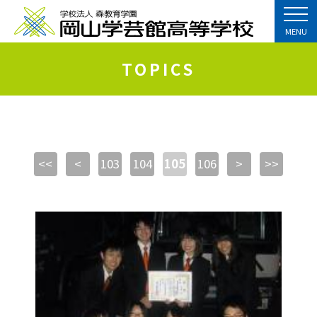
MENU
TOPICS
<<
<
103
104
105
106
>
>>