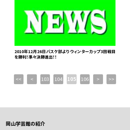
2010年12月26日
バスケ部より ウィンターカップ3回戦目
を勝利！準々決勝進出！！
<<
<
103
104
105
106
>
>>
岡山学芸館の紹介